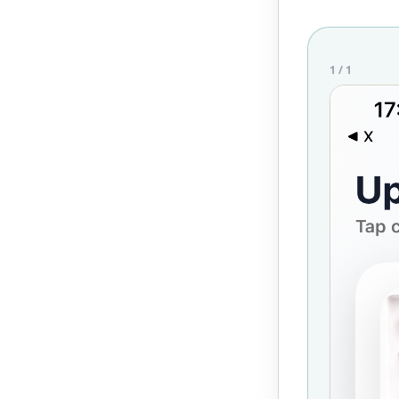
1
/
1