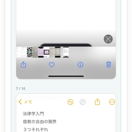
7
/
16