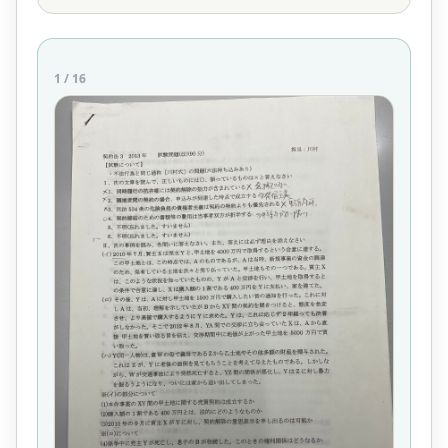
1
/
16