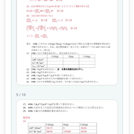
5
/
16