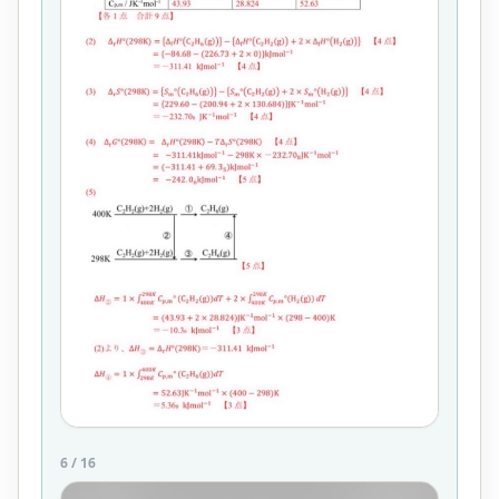
6
/
16