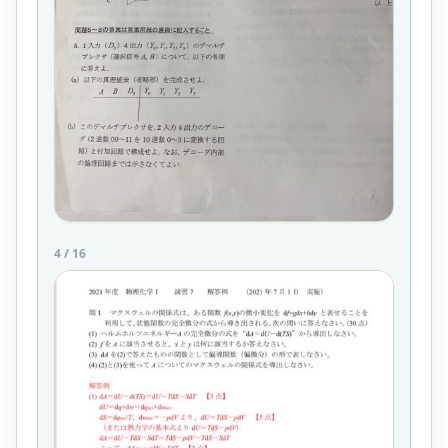
4
/
16