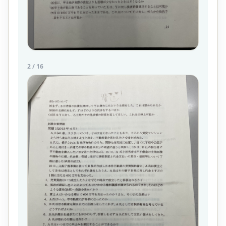
2
/
16