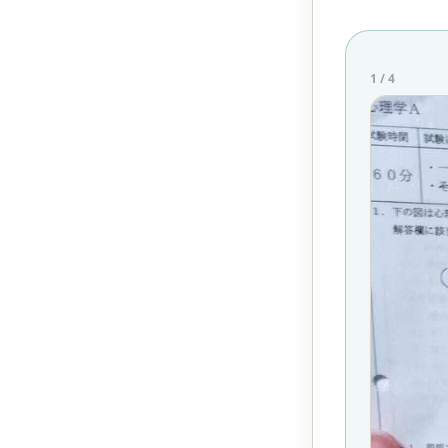
1
/
4