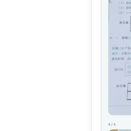
4
/
4