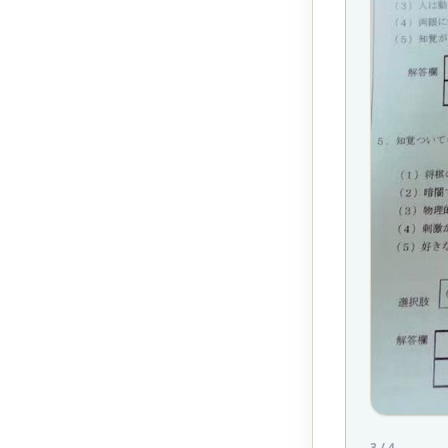
3
/
4