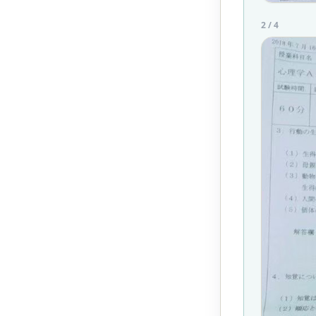
2
/
4