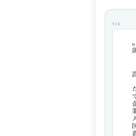
1
/
2