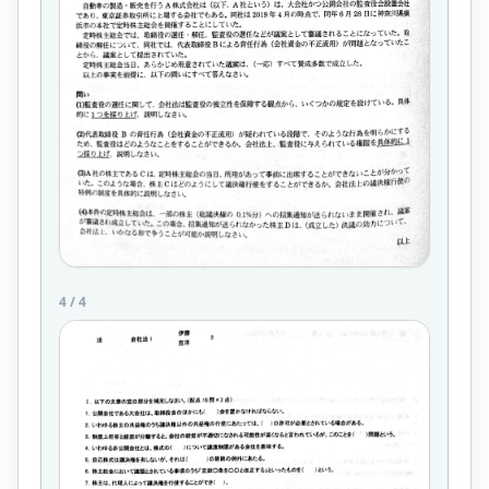
4
/
4