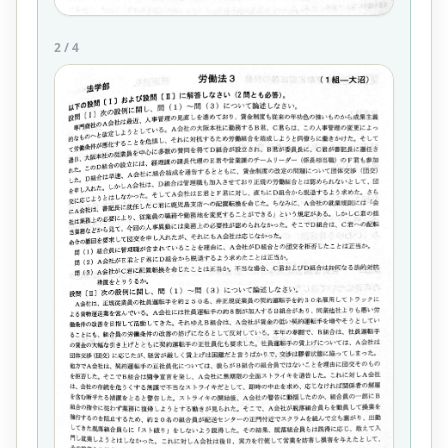
2
/
4