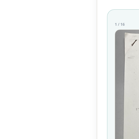
1
/
16