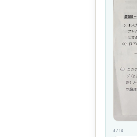
4
/
16