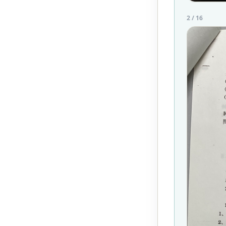
2
/
16