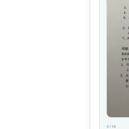
3
/
16