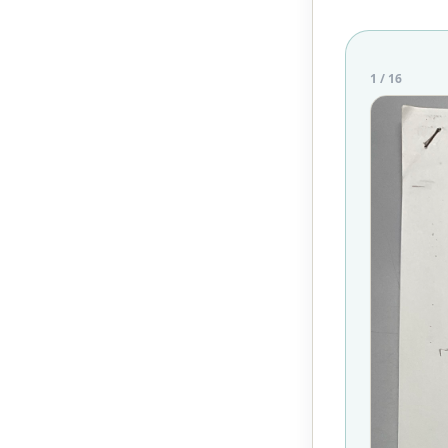
1
/
16