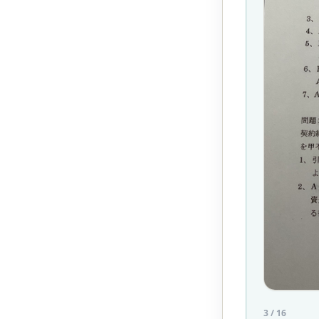
3
/
16