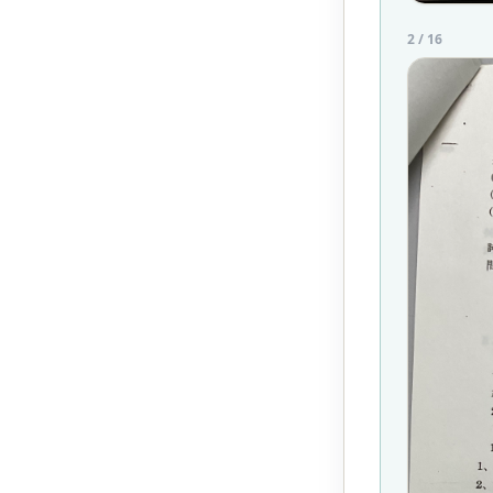
2
/
16