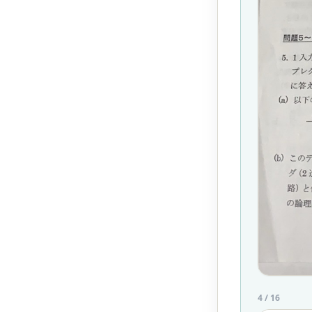
4
/
16