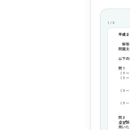
1
/
8