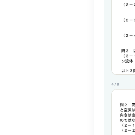
4
/
8