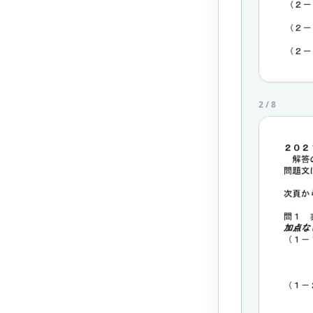
2
/
8