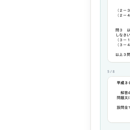
5
/
8