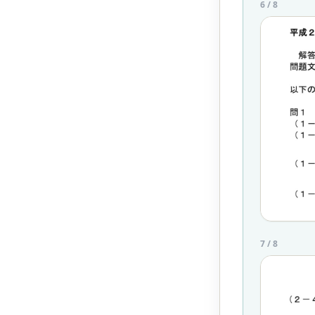
6
/
8
7
/
8