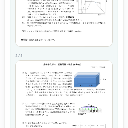
2
/
5