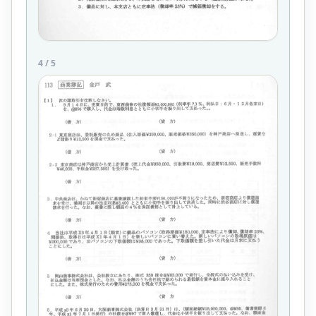
4
/
5