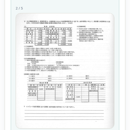
2
/
5