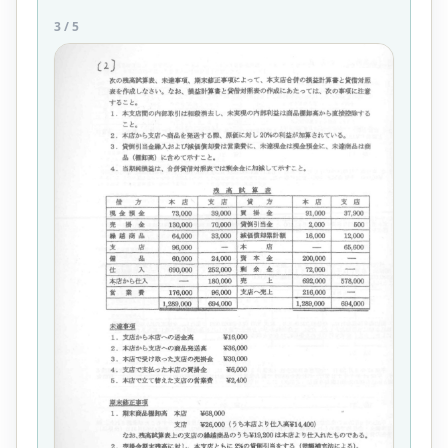
3
/
5