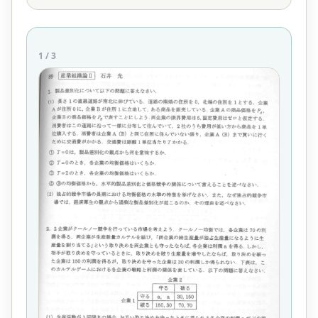
1
/
3