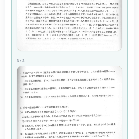
3
/
3