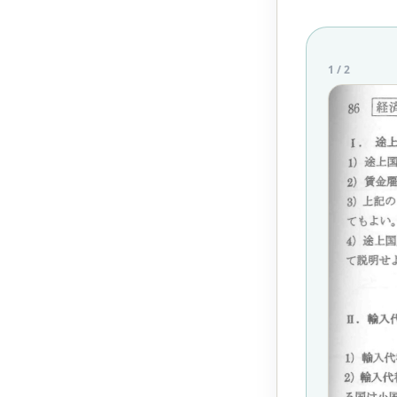
1
/
2