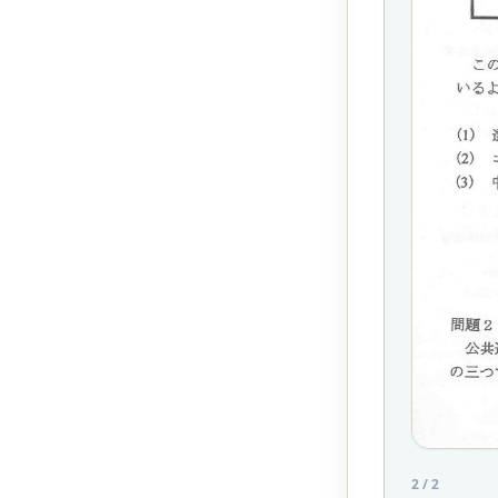
2
/
2