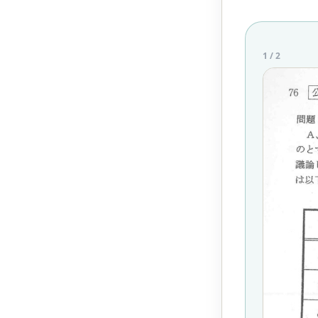
1
/
2