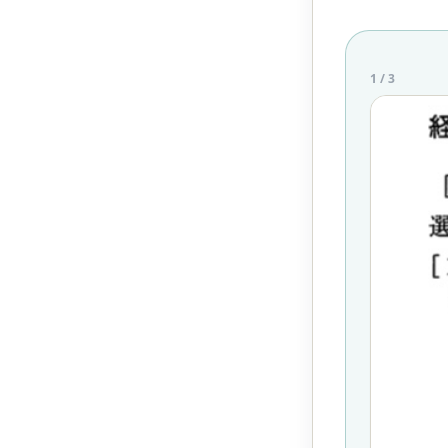
1
/
3