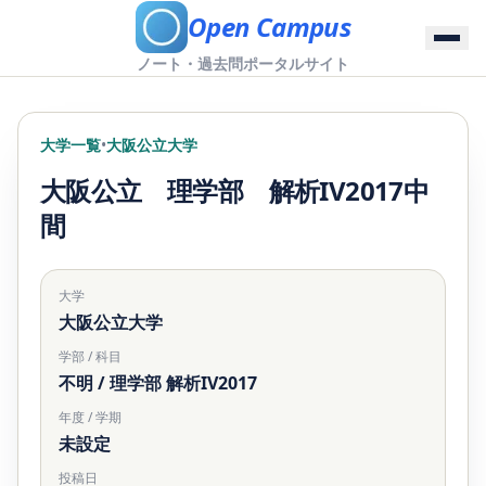
Open Campus
ノート・過去問ポータルサイト
大学一覧
•
大阪公立大学
大阪公立 理学部 解析IV2017中
間
大学
大阪公立大学
学部 / 科目
不明 / 理学部 解析IV2017
年度 / 学期
未設定
投稿日