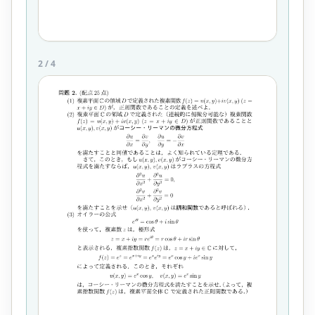
2
/
4