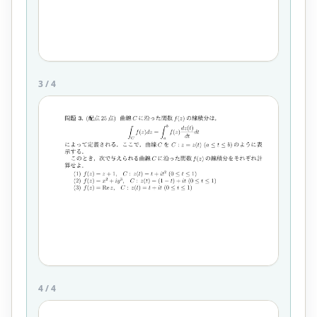
3
/
4
4
/
4