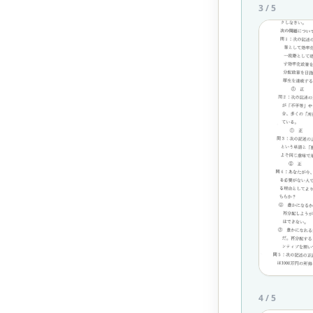
3
/
5
4
/
5