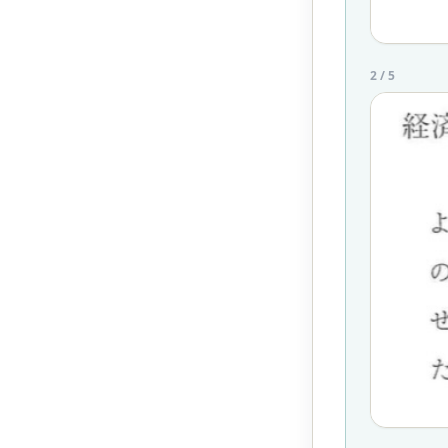
2
/
5