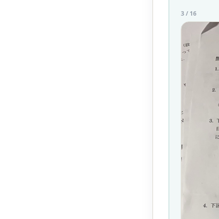
3
/
16