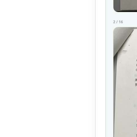
2
/
16