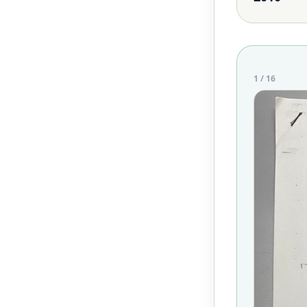
1
/
16