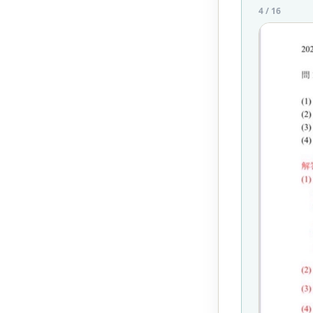
4
/
16