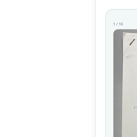
1
/
16