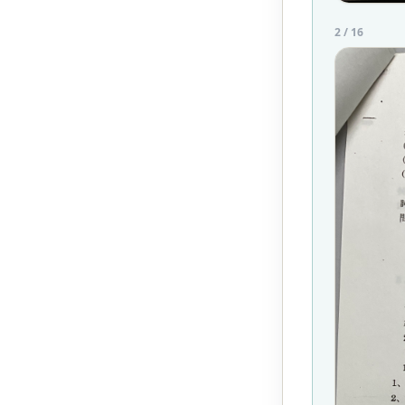
2
/
16