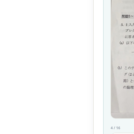
4
/
16