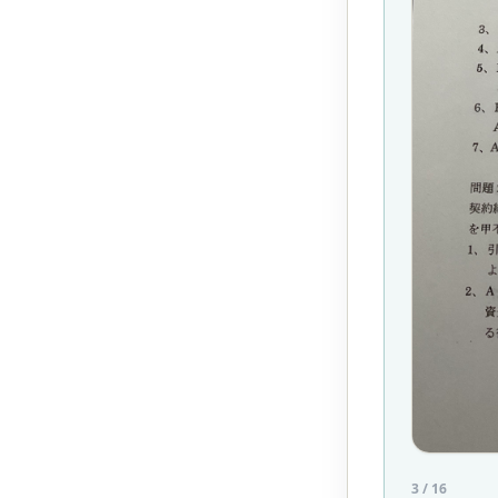
3
/
16