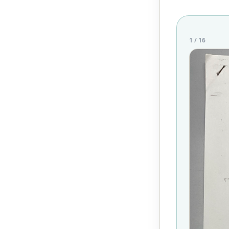
1
/
16