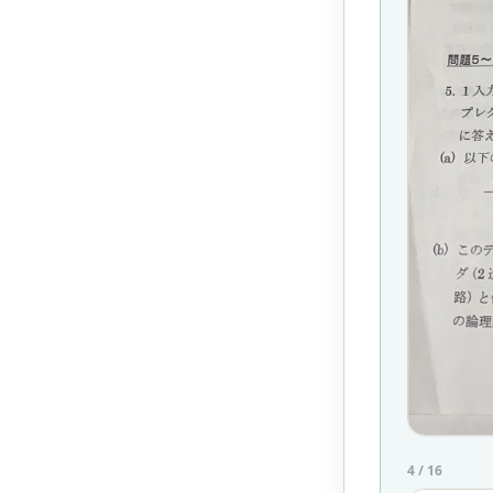
4
/
16