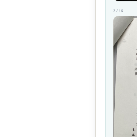
2
/
16