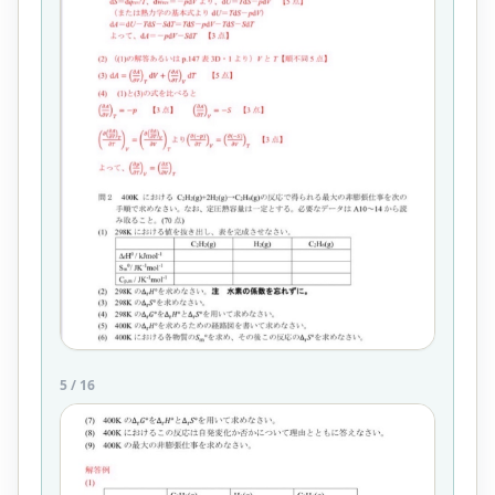
5
/
16