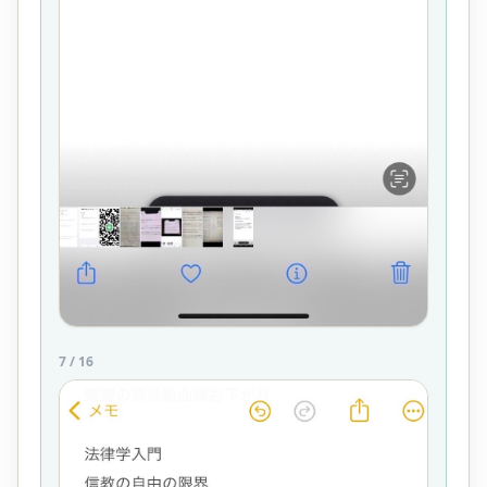
7
/
16