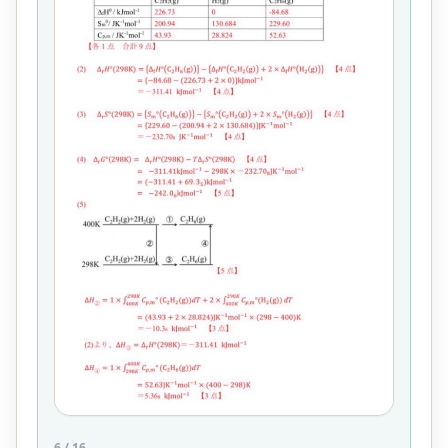
6
/
16