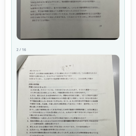
2
/
16