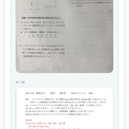
4
/
16