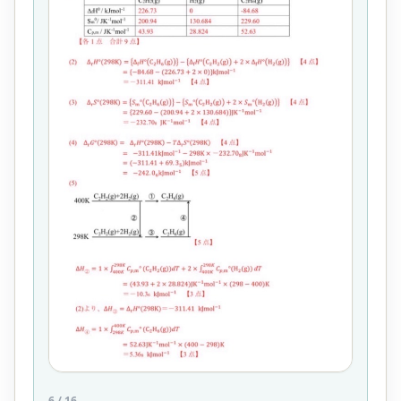
6
/
16