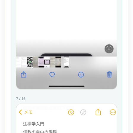
7
/
16