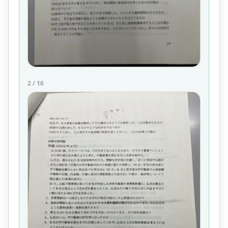
2
/
16