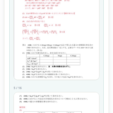
5
/
16