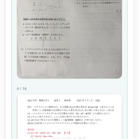
4
/
16