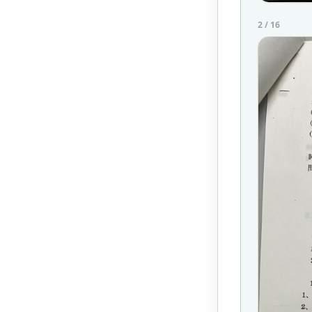
2
/
16