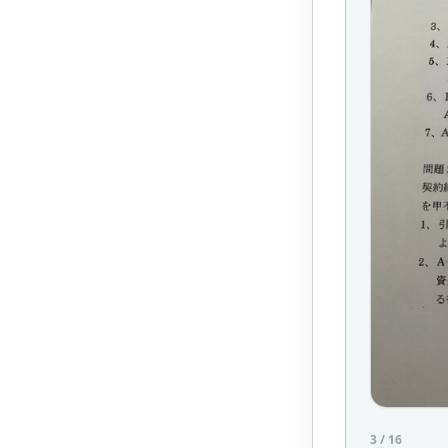
3
/
16