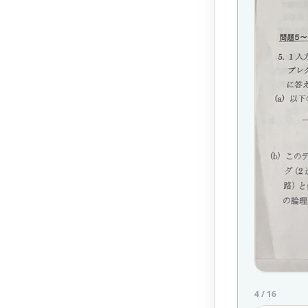
4
/
16