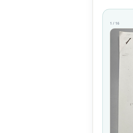
1
/
16