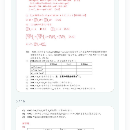
5
/
16