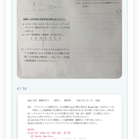
4
/
16