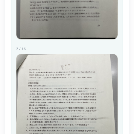
2
/
16