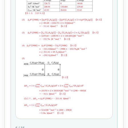
6
/
16