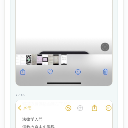
7
/
16