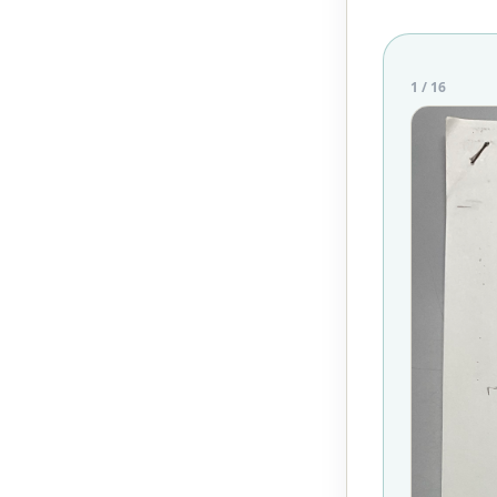
1
/
16