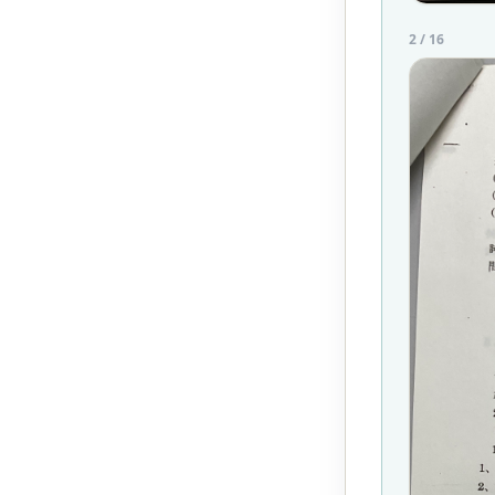
2
/
16