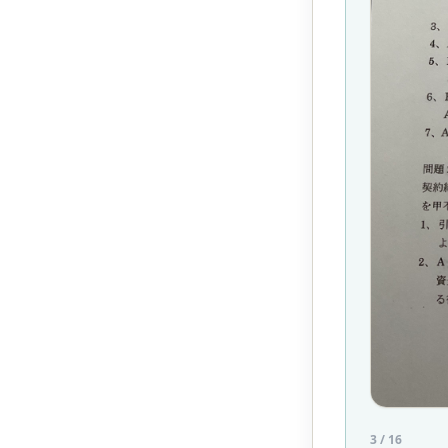
3
/
16