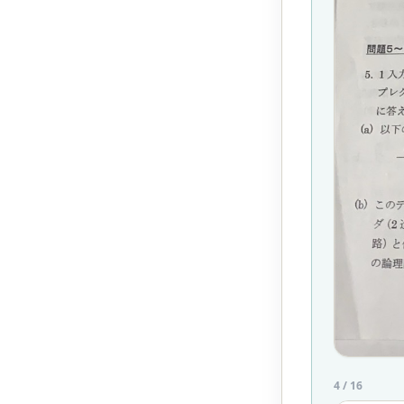
4
/
16