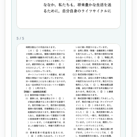
5
/
5