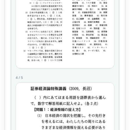
4
/
5