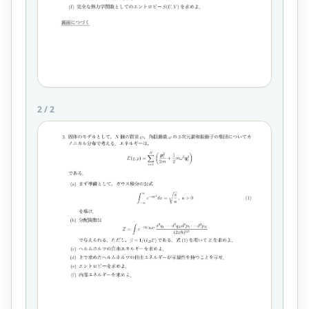
2
/
2