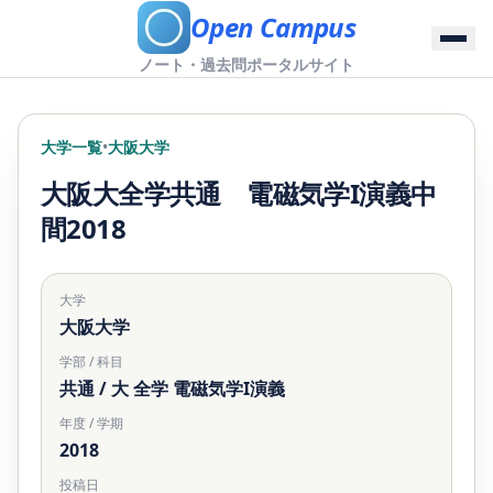
Open Campus
ノート・過去問ポータルサイト
大学一覧
•
大阪大学
大阪大全学共通 電磁気学I演義中
間2018
大学
大阪大学
学部 / 科目
共通 / 大 全学 電磁気学I演義
年度 / 学期
2018
投稿日