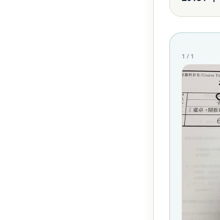
1
/
1